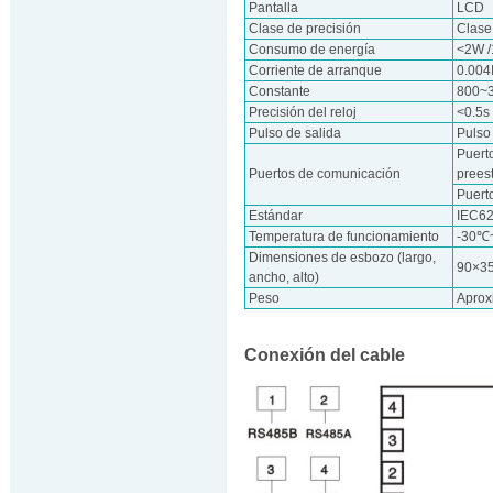
Pantalla
LCD
Clase de precisión
Clase
Consumo de energía
<2W 
Corriente de arranque
0.004
Constante
800~
Precisión del reloj
<0.5s
Pulso de salida
Pulso
Puert
Puertos de comunicación
prees
Puerto
Estándar
IEC6
Temperatura de funcionamiento
-30℃
Dimensiones de esbozo (largo,
90×3
ancho, alto)
Peso
Aprox
Conexión del cable