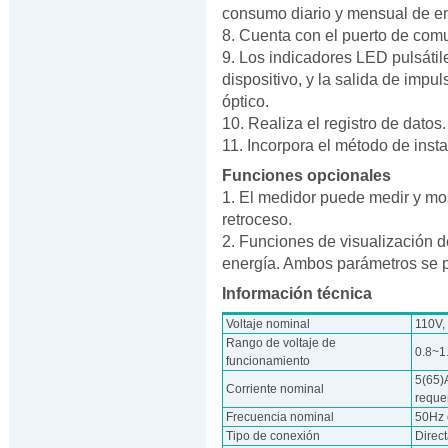
consumo diario y mensual de en
8. Cuenta con el puerto de comu
9. Los indicadores LED pulsátil
dispositivo, y la salida de imp
óptico.
10. Realiza el registro de datos.
11. Incorpora el método de inst
Funciones opcionales
1. El medidor puede medir y most
retroceso.
2. Funciones de visualización d
energía. Ambos parámetros se p
Información técnica
Voltaje nominal
110V,
Rango de voltaje de
0.8~1
funcionamiento
5(65)A
Corriente nominal
reque
Frecuencia nominal
50Hz 
Tipo de conexión
Direc