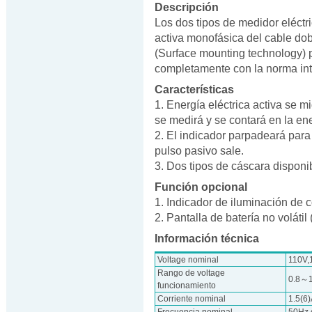
Descripción
Los dos tipos de medidor eléctri
activa monofásica del cable dob
(Surface mounting technology) 
completamente con la norma in
Características
1. Energía eléctrica activa se m
se medirá y se contará en la ener
2. El indicador parpadeará para
pulso pasivo sale.
3. Dos tipos de cáscara disponib
Función opcional
1. Indicador de iluminación de c
2. Pantalla de batería no voláti
Información técnica
Voltage nominal
110V,
Rango de voltage
0.8～
funcionamiento
Corriente nominal
1.5(6
Frecuencia nominal
50Hz 