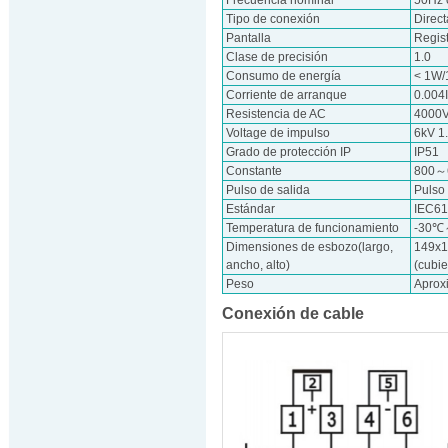
Tipo de conexión
Direct
Pantalla
Regis
Clase de precisión
1.0
Consumo de energía
< 1W/
Corriente de arranque
0.004
Resistencia de AC
4000V
Voltage de impulso
6kV 1
Grado de protección IP
IP51
Constante
800～
Pulso de salida
Pulso
Estándar
IEC61
Temperatura de funcionamiento
-30
Dimensiones de esbozo(largo,
149x1
ancho, alto)
(cubie
Peso
Aprox
Conexión de cable