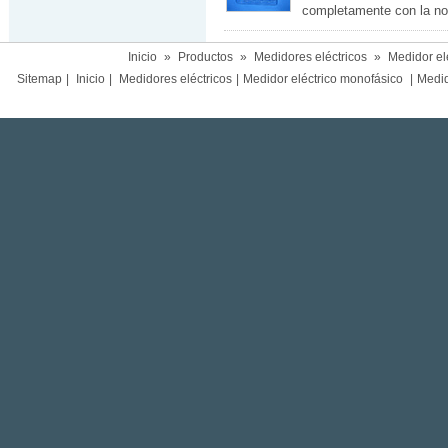
completamente con la no
Inicio
»
Productos
»
Medidores eléctricos
»
Medidor el
Sitemap
|
Inicio
|
Medidores eléctricos
|
Medidor eléctrico monofásico
|
Medido