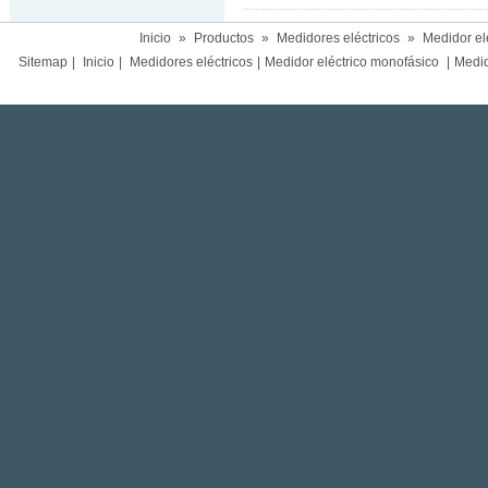
Inicio
»
Productos
»
Medidores eléctricos
»
Medidor el
Sitemap
|
Inicio
|
Medidores eléctricos
|
Medidor eléctrico monofásico
|
Medido