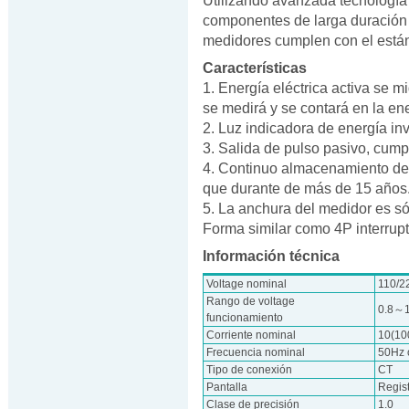
Utilizando avanzada tecnología
componentes de larga duración 
medidores cumplen con el están
Características
1. Energía eléctrica activa se m
se medirá y se contará en la ene
2. Luz indicadora de energía in
3. Salida de pulso pasivo, cum
4. Continuo almacenamiento de 
que durante de más de 15 años
5. La anchura del medidor es s
Forma similar como 4P interrupt
Información técnica
Voltage nominal
110/2
Rango de voltage
0.8～
funcionamiento
Corriente nominal
10(10
Frecuencia nominal
50Hz 
Tipo de conexión
CT
Pantalla
Regis
Clase de precisión
1.0