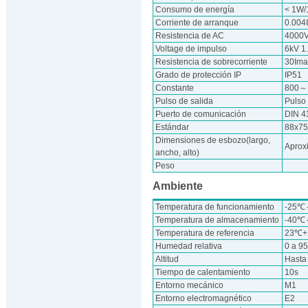
Consumo de energía
< 1W/
Corriente de arranque
0.004
Resistencia de AC
4000V
Voltage de impulso
6kV 1
Resistencia de sobrecorriente
30Ima
Grado de protección IP
IP51
Constante
800～
Pulso de salida
Pulso
Puerto de comunicación
DIN 4
Estándar
88x7
Dimensiones de esbozo(largo,
Aprox
ancho, alto)
Peso
Ambiente
Temperatura de funcionamiento
-25
Temperatura de almacenamiento
-40
Temperatura de referencia
23℃
Humedad relativa
0 a 9
Altitud
Hasta
Tiempo de calentamiento
10s
Entorno mecánico
M1
Entorno electromagnético
E2