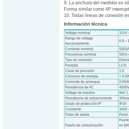
9. La anchura del medidor es s
Forma similar como 4P interrupt
10. Todas líneas de conexión est
Información técnica
Voltage nominal
110V～
Rango de voltage
0.8～
funcionamiento
Corriente nominal
5(60)
Frecuencia nominal
50Hz 
Tipo de conexión
Direct
Pantalla
LCD
Clase de precisión
1.0
Consumo de energía
< 0.5
Corriente de arranque
0.004
Resistencia de AC
4000V
Voltage de impulso
6kV 1
Resistencia de sobrecorriente
30Ima
Grado de protección IP
IP20
Constante
1600
Pulso de salida
Pulso
Puert
Puerto de comunicación
es 96