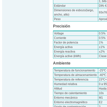
1, bit
Estándar
DIN 4
Dimensiones de esbozo(largo,
93x7
ancho, alto)
Peso
Aprox
Precisión
Voltage
0.5%
Corriente
0.5%
Factor de potencia
1%
Energía activa
±1%
Energía reactiva
±2%
Energía active (kWh)
Clase
Ambiente
Temperatura de funcionamiento
-25
Temperatura de almacenamiento
-40
Temperatura de referencia
23℃
Humedad relativa
0 a 9
Altitud
Hasta
Tiempo de calentamiento
10s
Entorno mecánico
M1
Entorno electromagnético
E2
Grado de contaminación
2