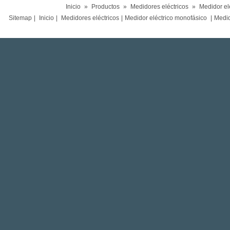
Inicio
»
Productos
»
Medidores eléctricos
»
Medidor el
Sitemap
|
Inicio
|
Medidores eléctricos
|
Medidor eléctrico monofásico
|
Medido