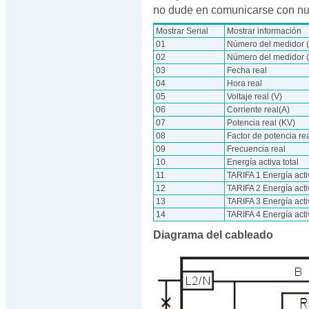
no dude en comunicarse con nu
Mostrar Serial
Mostrar información
01
Número del medidor (B
02
Número del medidor (A
03
Fecha real
04
Hora real
05
Voltaje real (V)
06
Corriente real(A)
07
Potencia real (KV)
08
Factor de potencia re
09
Frecuencia real
10
Energía activa total
11
TARIFA 1 Energía act
12
TARIFA 2 Energía act
13
TARIFA 3 Energía act
14
TARIFA 4 Energía act
Diagrama del cableado