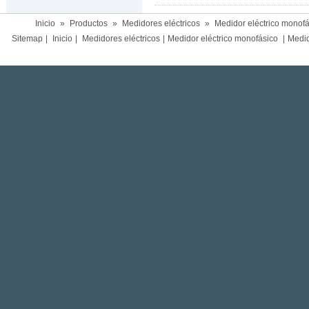
Inicio
»
Productos
»
Medidores eléctricos
»
Medidor eléctrico monofá
Sitemap
|
Inicio
|
Medidores eléctricos
|
Medidor eléctrico monofásico
|
Medido