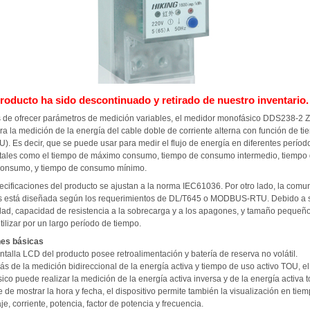
roducto ha sido descontinuado y retirado de nuestro inventario.
de ofrecer parámetros de medición variables, el medidor monofásico DDS238-2 
ra la medición de la energía del cable doble de corriente alterna con función de t
). Es decir, que se puede usar para medir el flujo de energía en diferentes períod
 tales como el tiempo de máximo consumo, tiempo de consumo intermedio, tiempo
onsumo, y tiempo de consumo mínimo.
ecificaciones del producto se ajustan a la norma IEC61036. Por otro lado, la comu
s está diseñada según los requerimientos de DL/T645 o MODBUS-RTU. Debido a 
idad, capacidad de resistencia a la sobrecarga y a los apagones, y tamaño pequeño
ilizar por un largo período de tiempo.
nes básicas
ntalla LCD del producto posee retroalimentación y batería de reserva no volátil.
ás de la medición bidireccional de la energía activa y tiempo de uso activo TOU, e
co puede realizar la medición de la energía activa inversa y de la energía activa to
e de mostrar la hora y fecha, el dispositivo permite también la visualización en tiem
aje, corriente, potencia, factor de potencia y frecuencia.