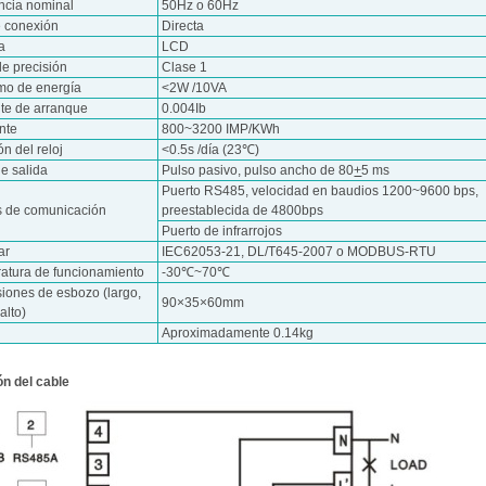
ncia nominal
50Hz o 60Hz
e conexión
Directa
a
LCD
de precisión
Clase 1
o de energía
<2W /10VA
nte de arranque
0.004Ib
nte
800~3200 IMP/KWh
ón del reloj
<0.5s /día (23℃)
e salida
Pulso pasivo, pulso ancho de 80
+
5 ms
Puerto RS485, velocidad en baudios 1200~9600 bps,
s de comunicación
preestablecida de 4800bps
Puerto de infrarrojos
ar
IEC62053-21, DL/T645-2007 o MODBUS-RTU
atura de funcionamiento
-30℃~70℃
iones de esbozo (largo,
90×35×60mm
alto)
Aproximadamente 0.14kg
n del cable