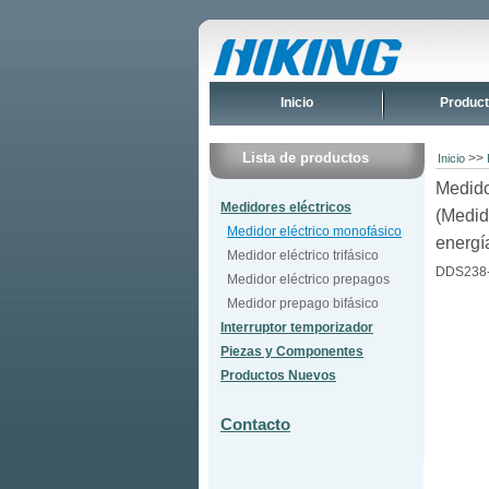
Inicio
Produc
Lista de productos
>>
Inicio
Medido
Medidores eléctricos
(Medid
Medidor eléctrico monofásico
energí
Medidor eléctrico trifásico
DDS238-
Medidor eléctrico prepagos
Medidor prepago bifásico
Interruptor temporizador
Piezas y Componentes
Productos Nuevos
Contacto