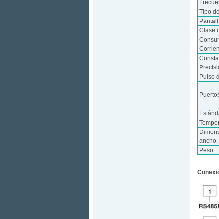
Frecue
Tipo d
Pantall
Clase 
Consum
Corrie
Consta
Precisi
Pulso d
Puerto
Estánd
Temper
Dimens
ancho, 
Peso
Conexió