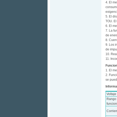
4. El m
consumo
exigenc
5. El di
TOU. El
6. El m
7. La f
de ener
8. Cuen
9. Los i
de impu
10. Real
11. Inco
Funcion
1. El me
2. Func
se pued
Informa
Voltaje
Rango 
funcio
Corrie