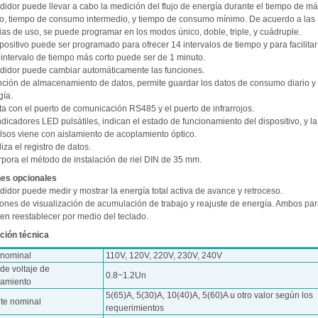
edidor puede llevar a cabo la medición del flujo de energía durante el tiempo de m
, tiempo de consumo intermedio, y tiempo de consumo mínimo. De acuerdo a las
ias de uso, se puede programar en los modos único, doble, triple, y cuádruple.
spositivo puede ser programado para ofrecer 14 intervalos de tiempo y para facilita
 intervalo de tiempo más corto puede ser de 1 minuto.
edidor puede cambiar automáticamente las funciones.
unción de almacenamiento de datos, permite guardar los datos de consumo diario 
gía.
ta con el puerto de comunicación RS485 y el puerto de infrarrojos.
ndicadores LED pulsátiles, indican el estado de funcionamiento del dispositivo, y la
lsos viene con aislamiento de acoplamiento óptico.
iza el registro de datos.
rpora el método de instalación de riel DIN de 35 mm.
es opcionales
didor puede medir y mostrar la energía total activa de avance y retroceso.
iones de visualización de acumulación de trabajo y reajuste de energía. Ambos pa
en reestablecer por medio del teclado.
ción técnica
 nominal
110V, 120V, 220V, 230V, 240V
de voltaje de
0.8~1.2Un
namiento
5(65)A, 5(30)A, 10(40)A, 5(60)A u otro valor según los
nte nominal
requerimientos