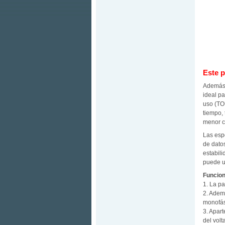
Este p
Además 
ideal pa
uso (TOU
tiempo,
menor c
Las esp
de dato
estabil
puede ut
Funcio
1. La pa
2. Adem
monofási
3. Apart
del volt