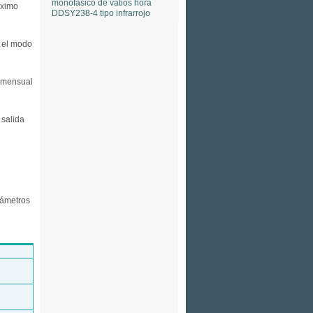
monofásico de vatios hora
áximo
DDSY238-4 tipo infrarrojo
r el modo
y mensual
 salida
rámetros