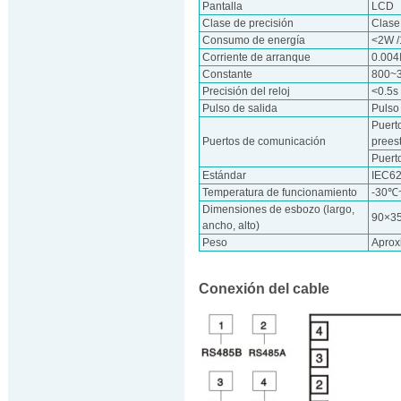
Pantalla
LCD
Clase de precisión
Clase
Consumo de energía
<2W 
Corriente de arranque
0.004
Constante
800~
Precisión del reloj
<0.5s
Pulso de salida
Pulso
Puert
Puertos de comunicación
prees
Puerto
Estándar
IEC6
Temperatura de funcionamiento
-30℃
Dimensiones de esbozo (largo,
90×3
ancho, alto)
Peso
Aprox
Conexión del cable