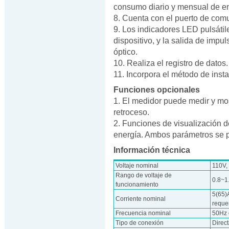
consumo diario y mensual de en
8. Cuenta con el puerto de comu
9. Los indicadores LED pulsátil
dispositivo, y la salida de imp
óptico.
10. Realiza el registro de datos.
11. Incorpora el método de inst
Funciones opcionales
1. El medidor puede medir y most
retroceso.
2. Funciones de visualización d
energía. Ambos parámetros se p
Información técnica
Voltaje nominal
110V,
Rango de voltaje de
0.8~1
funcionamiento
5(65)A
Corriente nominal
reque
Frecuencia nominal
50Hz 
Tipo de conexión
Direc