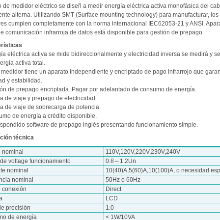
o de medidor eléctrico se diseñ a medir energía eléctrica activa monofásica del ca
ente alterna. Utilizando SMT (Surface mounting technology) para manufacturar, los
es cumplen completamente con la norma internacional IEC62053-21 y ANSI. Apar
de comunicación infrarroja de datos está disponible para gestión de prepago.
rísticas
ía eléctrica activa se mide bidireccionalmente y electricidad inversa se medirá y s
ergía activa total.
 medidor tiene un aparato independiente y encriptado de pago infrarrojo que garant
d y estabilidad.
ión de prepago encriptada. Pagar por adelantado de consumo de energía.
a de viaje y prepago de electricidad.
ma de viaje de sobrecarga de potencia.
umo de energía a crédito disponible.
espondido software de prepago inglés presentando funcionamiento simple.
ción técnica
e nominal
110V,120V,220V,230V,240V
de voltage funcionamiento
0.8～1.2Un
nte nominal
10(40)A,5(60)A,10(100)A, o necesidad esp
ncia nominal
50Hz o 60Hz
e conexión
Direct
a
LCD
de precisión
1.0
o de energía
< 1W/10VA