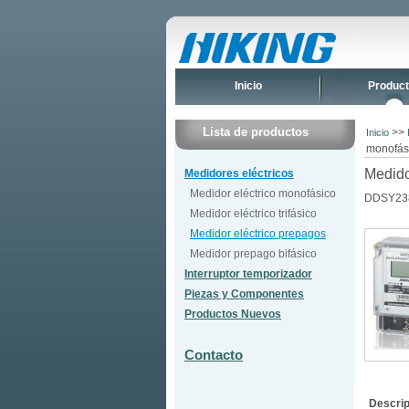
Inicio
Produc
Lista de productos
>>
Inicio
monofás
Medido
Medidores eléctricos
Medidor eléctrico monofásico
DDSY23
Medidor eléctrico trifásico
Medidor eléctrico prepagos
Medidor prepago bifásico
Interruptor temporizador
Piezas y Componentes
Productos Nuevos
Contacto
Descrip