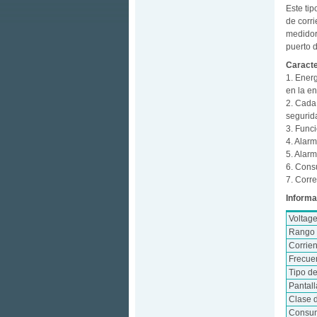
Este tip
de corri
medidor
puerto 
Caracte
1. Energ
en la en
2. Cada
segurida
3. Func
4. Alarm
5. Alar
6. Cons
7. Corr
Informa
Voltag
Rango 
Corrie
Frecue
Tipo d
Pantall
Clase 
Consum