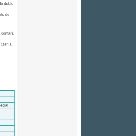
ble doble
ato de
e contará
izar la
ecial