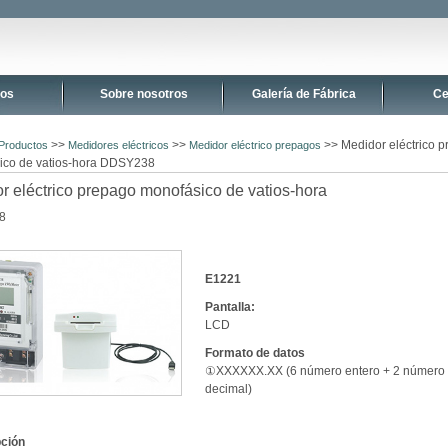
tos
Sobre nosotros
Galería de Fábrica
Ce
>>
>>
>> Medidor eléctrico 
Productos
Medidores eléctricos
Medidor eléctrico prepagos
ico de vatios-hora DDSY238
r eléctrico prepago monofásico de vatios-hora
8
E1221
Pantalla:
LCD
Formato de datos
①XXXXXX.XX (6 número entero + 2 número
decimal)
ción