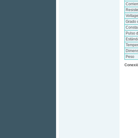
Corrie
Resist
Voltag
Grado 
Consta
Pulso d
Estánd
Temper
Dimens
Peso
Conexió