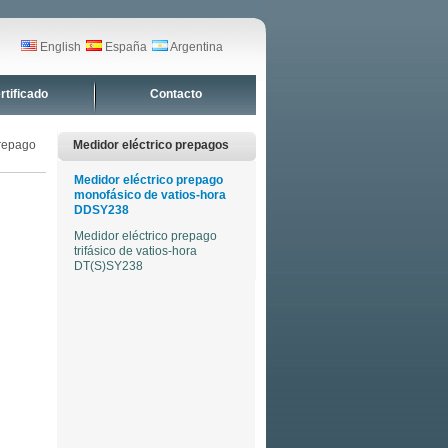
English
España
Argentina
rtificado
Contacto
prepago
Medidor eléctrico prepagos
Medidor eléctrico prepago
monofásico de vatios-hora
DDSY238
Medidor eléctrico prepago
trifásico de vatios-hora
DT(S)SY238