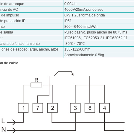
nte de arranque
0.004Ib
encia de AC
4000V/25mA por 60 sec
e de impulso
6kV 1.2μs forma de onda
de protección IP
IP51
nte
800～6400 imp/kWh
e salida
Pulso pasivo, pulso ancho de 80+5 ms
ar
IEC61036, IEC62053-21, IEC62052-11
atura de funcionamiento
-30℃～70℃
iones de esbozo(largo, ancho, alto)
158x112x60mm
Aproximadamente 0.5kg
n de cable