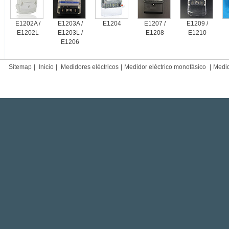
E1202A /
E1203A /
E1204
E1207 /
E1209 /
E1202L
E1203L /
E1208
E1210
E1206
Sitemap
|
Inicio
|
Medidores eléctricos
|
Medidor eléctrico monofásico
|
Medido