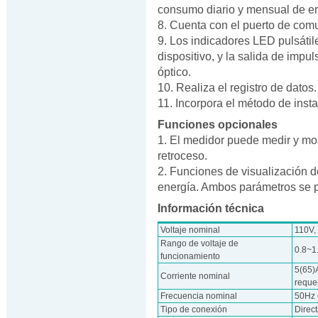
consumo diario y mensual de en
8. Cuenta con el puerto de comu
9. Los indicadores LED pulsátil
dispositivo, y la salida de imp
óptico.
10. Realiza el registro de datos.
11. Incorpora el método de inst
Funciones opcionales
1. El medidor puede medir y most
retroceso.
2. Funciones de visualización d
energía. Ambos parámetros se p
Información técnica
Voltaje nominal
110V,
Rango de voltaje de
0.8~1
funcionamiento
5(65)A
Corriente nominal
reque
Frecuencia nominal
50Hz 
Tipo de conexión
Direc