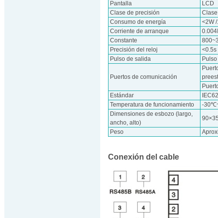
Pantalla
LCD
Clase de precisión
Clase
Consumo de energía
<2W 
Corriente de arranque
0.004
Constante
800~
Precisión del reloj
<0.5s
Pulso de salida
Pulso
Puert
Puertos de comunicación
prees
Puerto
Estándar
IEC6
Temperatura de funcionamiento
-30℃
Dimensiones de esbozo (largo,
90×3
ancho, alto)
Peso
Aprox
Conexión del cable