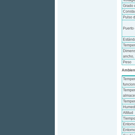
Voltag
Grado 
Consta
Pulso d
Puerto
Estánd
Temper
Dimens
ancho, 
Peso
Ambien
Temper
funcio
Temper
almace
Temper
Humeda
Altitud
Tiempo
Entorn
Entorn