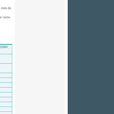
e más de
lar como
/208V ,