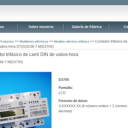
tos
Sobre nosotros
Galería de Fábrica
Ce
>>
>>
>> Contador trifásico de 
Productos
Medidores eléctricos
Medidor eléctrico trifásico
vatios-hora DT(S)S238-7 M(D3705)
r trifásico de carril DIN de vatios-hora
38-7 M(D3705)
D3705
Pantalla:
LCD
Formato de datos:
①XXXXXX.XX (6 número entero + 2 número
decimal)