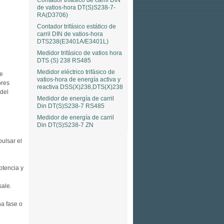
Contador trifásico de carril DIN
de vatios-hora DT(S)S238-7-
RA(D3706)
Contador trifásico estático de
carril DIN de vatios-hora
DTS238(E3401A/E3401L)
Medidor trifásico de vatios hora
DTS (S) 238 RS485
Medidor eléctrico trifásico de
de
vatios-hora de energía activa y
ores
reactiva DSS(X)238,DTS(X)238
del
Medidor de energía de carril
Din DT(S)S238-7 RS485
Medidor de energía de carril
Din DT(S)S238-7 ZN
pulsar el
potencia y
sale.
na fase o