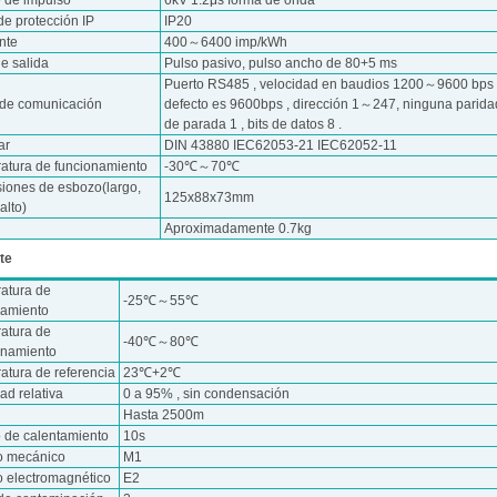
e de impulso
6kV 1.2μs forma de onda
de protección IP
IP20
nte
400～6400 imp/kWh
e salida
Pulso pasivo, pulso ancho de 80+5 ms
Puerto RS485 , velocidad en baudios 1200～9600 bps 
 de comunicación
defecto es 9600bps , dirección 1～247, ninguna paridad
de parada 1 , bits de datos 8 .
ar
DIN 43880 IEC62053-21 IEC62052-11
atura de funcionamiento
-30℃～70℃
iones de esbozo(largo,
125x88x73mm
alto)
Aproximadamente 0.7kg
te
atura de
-25℃～55℃
namiento
atura de
-40℃～80℃
namiento
atura de referencia
23℃+2℃
d relativa
0 a 95% , sin condensación
Hasta 2500m
 de calentamiento
10s
o mecánico
M1
o electromagnético
E2