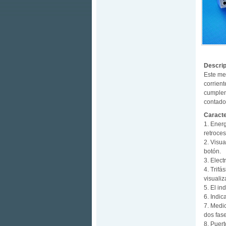
Descrip
Este med
corrient
cumplen
contado
Caracte
1. Energ
retroces
2. Visua
botón.
3. Elect
4. Trifá
visuali
5. El i
6. Indi
7. Medic
dos fase
8. Puer