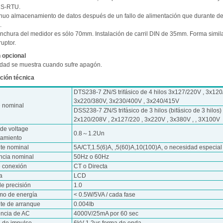
S-RTU.
inuo almacenamiento de datos después de un fallo de alimentación que durante d
.
anchura del medidor es sólo 70mm. Instalación de carril DIN de 35mm. Forma simi
ruptor.
 opcional
cidad se muestra cuando sufre apagón.
ción técnica
DTS238-7 ZN/S trifásico de 4 hilos 3x127/220V , 3x120
3x220/380V, 3x230/400V , 3x240/415V
e nominal
DSS238-7 ZN/S trifásico de 3 hilos (bifásico de 3 hilos)
2x120/208V , 2x127/220 , 3x220V , 3x380V , , 3X100V
de voltage
0.8～1.2Un
namiento
nte nominal
5A/CT,1.5(6)A, ,5(60)A,10(100)A, o necesidad especial
ncia nominal
50Hz o 60Hz
e conexión
CT o Directa
a
LCD
de precisión
1.0
o de energía
< 0.5W/5VA / cada fase
nte de arranque
0.004Ib
encia de AC
4000V/25mA por 60 sec