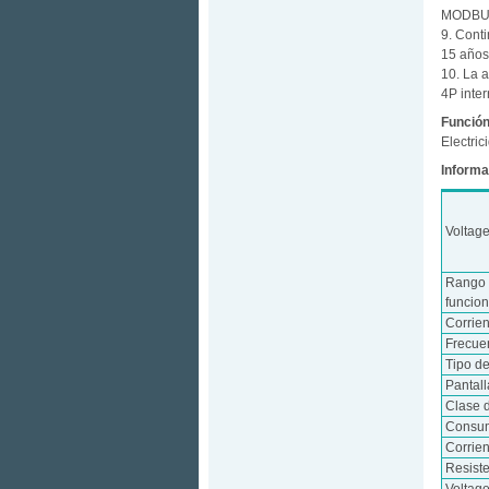
MODBU
9. Cont
15 años
10. La 
4P inter
Función
Electri
Informa
Voltag
Rango 
funcio
Corrie
Frecue
Tipo d
Pantall
Clase 
Consum
Corrie
Resist