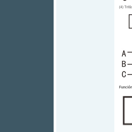
(4) Trif
Función