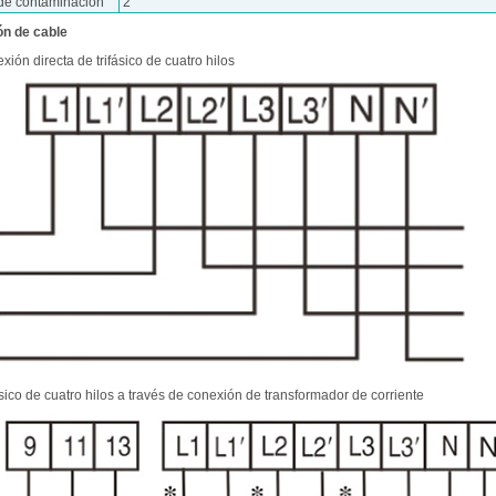
de contaminación
2
n de cable
xión directa de trifásico de cuatro hilos
ásico de cuatro hilos a través de conexión de transformador de corriente