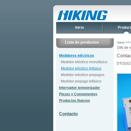
Inicio
Produc
Lista de productos
>>
Inicio
DIN de 
Contado
Medidores eléctricos
Medidor eléctrico monofásico
DT(S)S2
Medidor eléctrico trifásico
Medidor eléctrico prepagos
Medidor prepago bifásico
Interruptor temporizador
Piezas y Componentes
Productos Nuevos
Contacto