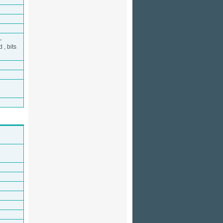
,
 , bits