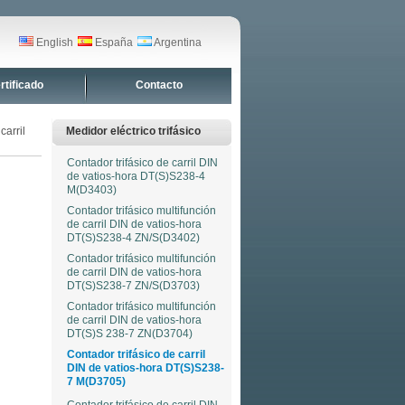
English
España
Argentina
rtificado
Contacto
carril
Medidor eléctrico trifásico
Contador trifásico de carril DIN
de vatios-hora DT(S)S238-4
M(D3403)
Contador trifásico multifunción
de carril DIN de vatios-hora
DT(S)S238-4 ZN/S(D3402)
Contador trifásico multifunción
de carril DIN de vatios-hora
DT(S)S238-7 ZN/S(D3703)
Contador trifásico multifunción
de carril DIN de vatios-hora
DT(S)S 238-7 ZN(D3704)
Contador trifásico de carril
DIN de vatios-hora DT(S)S238-
7 M(D3705)