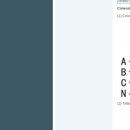
Grado 
Conexió
(1) Cone
(2) Trif